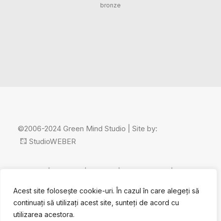
bronze
©2006-2024 Green Mind Studio | Site by:
StudioWEBER
Home
|
About us
|
Contact
|
Cookie policy
|
GDPR
policy
Acest site folosește cookie-uri. În cazul în care alegeți să
continuați să utilizați acest site, sunteți de acord cu
utilizarea acestora.