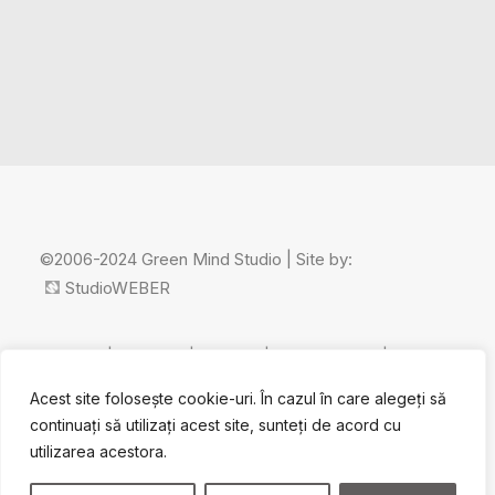
©2006-2024 Green Mind Studio | Site by:
StudioWEBER
Home
|
About us
|
Contact
|
Cookie policy
|
GDPR
policy
Acest site folosește cookie-uri. În cazul în care alegeți să
continuați să utilizați acest site, sunteți de acord cu
utilizarea acestora.